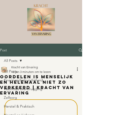
Post
All Posts
Kracht van Ervaring
All Posts
13 jan
3 minuten om te lezen
Oordelen is menselijk
Ervaringsdeskundigheid
en helemaal niet zo
verkeerd | Kracht van
Wachttijd overbrugging
Ervaring
Zelfzorg
Herstel & Praktisch