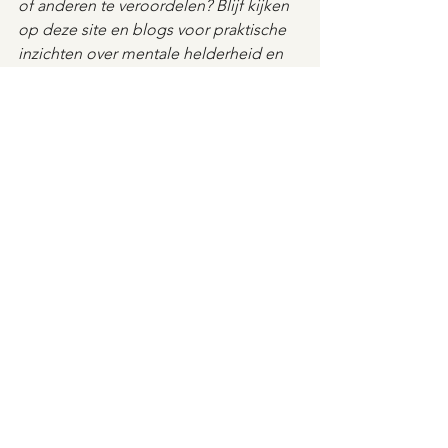
of anderen te veroordelen? Blijf kijken 
op deze site en blogs voor praktische 
inzichten over mentale helderheid en 
innerlijke vrijheid.
Bekijk het aanbod van Kracht van Ervaring
als oordelen niet het probleem is
de manier waarop we ermee omgaan
Een oordeel is gewoon een mening
veroordelen en vooroordelen
verschil tussen oordelen
oordeel als absolute waarheid
Hoe oordelen constructief kan zijn
niet blind
oordeel bewust
Oordelen is menselijk
helemaal niet zo verkeerd
Herstel & Praktisch