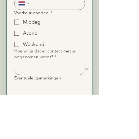
Voorkeur dagdeel
*
Middag
Avond
Weekend
Hoe wil je dat er contact met je
opgenomen wordt?
*
Eventuele opmerkingen
Ik ga akkoord met de 
Algemene Voorwaarden en 
het Privacybeleid.
*