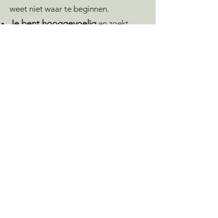
weet niet waar te beginnen.
Je bent hooggevoelig
en zoekt
iemand die dat snapt.
Maak gratis kennis