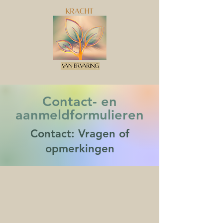
Contact- en
aanmeldformulieren
Contact: Vragen of
opmerkingen