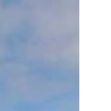
psychische kwetsbaarheid, een chronische
ziekte, armoede, discriminatie, verslaving,
depressie of een andere