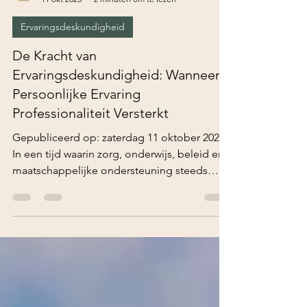
Kracht van Ervaring
11 okt 2025
2 minuten om te lezen
Ervaringsdeskundigheid
De Kracht van
Ervaringsdeskundigheid: Wanneer
Persoonlijke Ervaring
Professionaliteit Versterkt
Gepubliceerd op: zaterdag 11 oktober 2025
In een tijd waarin zorg, onderwijs, beleid en
maatschappelijke ondersteuning steeds
meer gericht zijn op inclusiviteit, participatie
en persoonsgerichtheid, groeit de
erkenning van een bijzondere vorm van
expertise: ervaringsdeskundigheid . Het is
de kennis die ontstaat uit het zelf meemaken
van een situatie. Of het nu gaat om