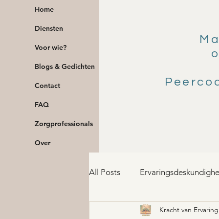
Home
Diensten
Ma
Voor wie?
o
Blogs & Gedichten
Peerco
Contact
FAQ
Zorgprofessionals
Over
All Posts
Ervaringsdeskundighe
Kracht van Ervaring
Herstel en Lichaam