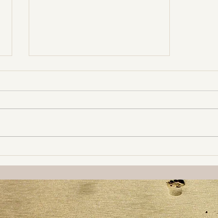
drie Slimme
tips:
Wachttijd
productief en
aangenaam
doorkomen |