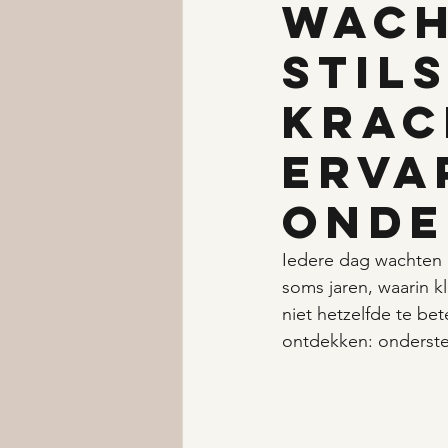
Wach
stil
krac
erva
onde
Iedere dag wachten
soms jaren, waarin k
niet hetzelfde te bet
ontdekken: onderste