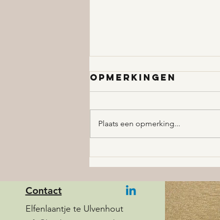
Opmerkingen
Plaats een opmerking...
Ik wacht al een
jaar op hulp |
Wat kan ik NU
doen? | Kracht
Contact
van Ervaring
Elfenlaantje te Ulvenhout