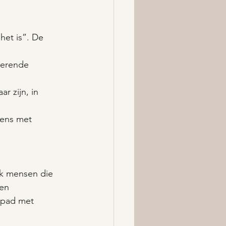
 het is”. De 
kerende 
r zijn, in 
mens met 
k mensen die 
en 
n pad met 