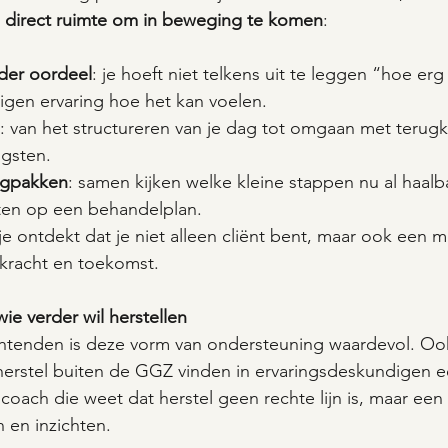
 
direct ruimte om in beweging te komen
:
der oordeel
: je hoeft niet telkens uit te leggen “hoe erg
igen ervaring hoe het kan voelen.
: van het structureren van je dag tot omgaan met terug
gsten.
ugpakken
: samen kijken welke kleine stappen nu al haalbaa
ten op een behandelplan.
 je ontdekt dat je niet alleen cliënt bent, maar ook een 
rkracht en toekomst.
wie verder wil herstellen
chtenden is deze vorm van ondersteuning waardevol. Oo
herstel buiten de GGZ vinden in ervaringsdeskundigen e
 coach die weet dat herstel geen rechte lijn is, maar ee
 en inzichten.