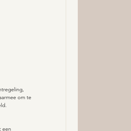
tregeling, 
daarmee om te 
ld.
t een 