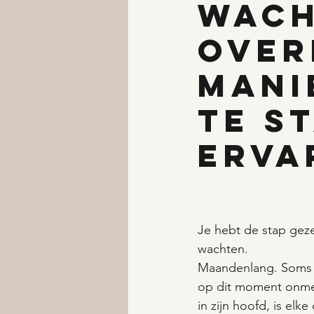
Wach
over
mani
te s
Erva
Je hebt de stap gez
wachten.
Maandenlang. Soms w
op dit moment onmens
in zijn hoofd, is elke