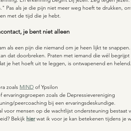
kenning. En erkenning begint bij jezelf. Zeg tegen jezelf: 
" Pas als je die pijn niet meer weg hoeft te drukken, ont
en met de tijd die je hebt.
contact, je bent niet alleen
am als een pijn die niemand om je heen lijkt te snappen.
an dat doorbreken. Praten met iemand die wél begrijpt 
t je het hoeft uit te leggen, is ontwapenend en helend
ra zoals 
MIND
 of Ypsilon
of ervaringsgroepen zoals de Depressievereniging
euning/peercoaching bij een ervaringsdeskundige.
aal voor mensen op de wachtlijst ondersteuning bestaat v
id? Bekijk 
hier
 wat ik voor je kan betekenen tijdens je w