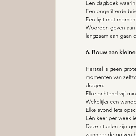
Een dagboek waarin j
Een ongefilterde brie
Een lijst met moment
Woorden geven aan wa
langzaam aan gaan 
6. Bouw aan kleine,
Herstel is geen grot
momenten van zelfzor
dragen:
Elke ochtend vijf minu
Wekelijks een wande
Elke avond iets opsc
Eén keer per week ie
Deze rituelen zijn g
wanneer de golven h