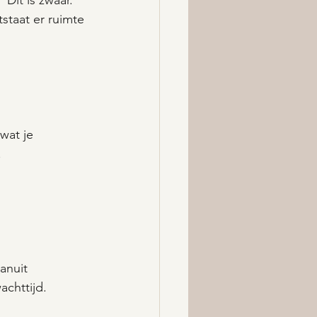
"Dit is zwaar. 
staat er ruimte 
 
wat je 
.
anuit 
achttijd.