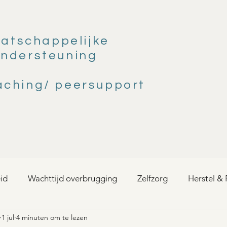
atschappelijke
ndersteuning
aching/ peersupport
id
Wachttijd overbrugging
Zelfzorg
Herstel & 
1 jul
4 minuten om te lezen