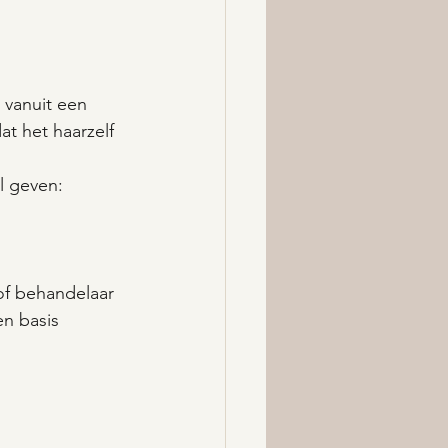
vanuit een 
t het haarzelf 
l geven:
of behandelaar 
en basis 