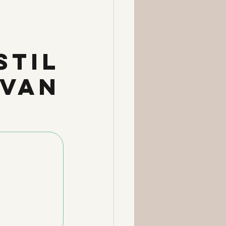
stil
 van