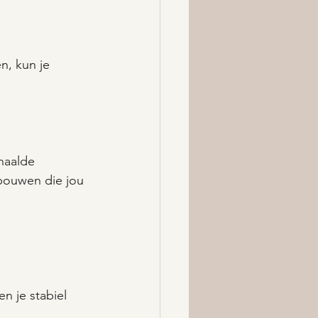
e
n, kun je 
haalde 
 bouwen die jou 
n je stabiel 