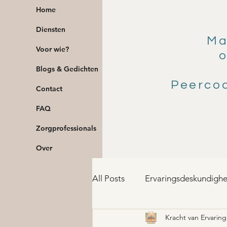
Home
Diensten
Ma
Voor wie?
o
Blogs & Gedichten
Peerco
Contact
FAQ
Zorgprofessionals
Over
All Posts
Ervaringsdeskundighe
Kracht van Ervaring
Herstel en Lichaam