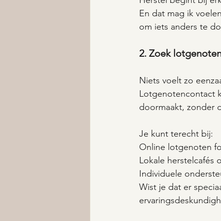
Herstel begint bij er
En dat mag ik voelen.
om iets anders te do
2. Zoek lotgenoten
Niets voelt zo eenza
Lotgenotencontact k
doormaakt, zonder da
Je kunt terecht bij:
Online lotgenoten fo
Lokale herstelcafés 
Individuele onderst
Wist je dat er speci
ervaringsdeskundighe