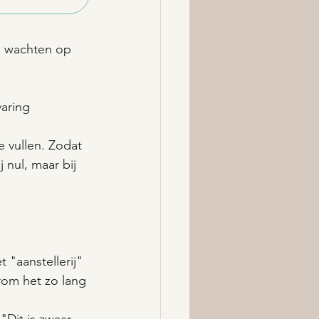
: wachten op 
varing
e vullen. Zodat 
 nul, maar bij 
t "aanstellerij" 
arom het zo lang 